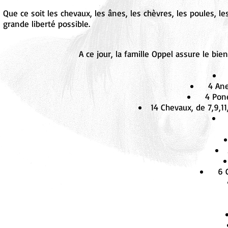
Que ce soit les chevaux, les ânes, les chèvres, les poules, le
grande liberté possible.
A ce jour, la famille Oppel assure le bi
4 Anes
4 Poney
14 Chevaux, de 7,9,11
6 C